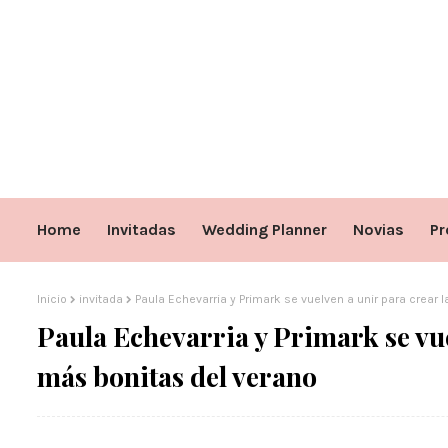
Home
Invitadas
Wedding Planner
Novias
Pr
Inicio
invitada
Paula Echevarria y Primark se vuelven a unir para crear
Paula Echevarria y Primark se vue
más bonitas del verano