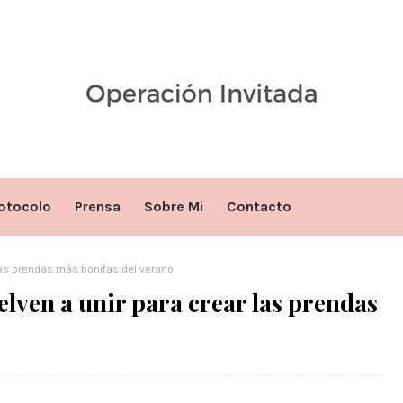
otocolo
Prensa
Sobre Mi
Contacto
 las prendas más bonitas del verano
lven a unir para crear las prendas